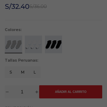
S/32.40
S/36.00
Colores:
Tallas Peruanas:
S
M
L
AÑADIR AL CARRITO