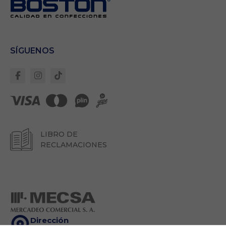
Necesarias
Estas cookies son
SÍGUENOS
importantes para
que el sitio web
se ejecute con
normalidad. Si no
estas de acuerdo
con ellas,
lamentablemente
deberás dejar de
navegar en
LIBRO DE
nuestro sitio.
RECLAMACIONES
Cookies Propias:
Garantizan un
correcto
despliegue de
todos los
componentes del
sitio. Para que
Dirección