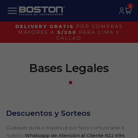
0
DELIVERY GRATIS
POR COMPRAS
MAYORES A
S/200
PARA LIMA Y
CALLAO
Bases Legales
Descuentos y Sorteos
Cualquier duda o inquietud, por favor comunicarse a
nuestro
Whatsapp de Atención al Cliente 922 694