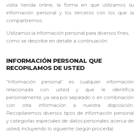
importantes para
visita tienda online, la forma en que utilizamos su
que el sitio web
información personal y los terceros con los que la
se ejecute con
normalidad. Si no
compartiremos.
estas de acuerdo
con ellas,
Utilizamos la información personal para diversos fines,
lamentablemente
como se describe en detalle a continuación.
deberás dejar de
navegar en
nuestro sitio.
INFORMACIÓN PERSONAL QUE
Cookies Propias:
RECOPILAMOS DE USTED
Garantizan un
correcto
“Información personal” es cualquier información
despliegue de
relacionada con usted y que le identifica
todos los
componentes del
personalmente, ya sea por separado o en combinación
sitio. Para que
con otra información a nuestra disposición.
todo funcione
Recopilaremos diversos tipos de información personal
correctamente.
y categorías especiales de datos personales acerca de
usted, incluyendo lo siguiente (según proceda):
Estadística