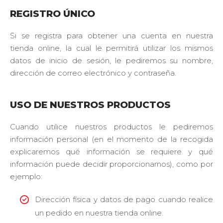
La importancia
de estas cookies
REGISTRO ÚNICO
nos permite
conocer el
Si se registra para obtener una cuenta en nuestra
comportamiento
tienda online, la cual le permitirá utilizar los mismos
cuantitativo de
cada visitante al
datos de inicio de sesión, le pediremos su nombre,
sitio web.
dirección de correo electrónico y contraseña.
Google Analytics:
Esta herramienta
USO DE NUESTROS PRODUCTOS
nos permite
identificar desde
que dispositivo
Cuando utilice nuestros productos le pediremos
nos visitas, con
información personal (en el momento de la recogida
qué navegador,
explicaremos qué información se requiere y qué
desde qué
región, tu
información puede decidir proporcionarnos), como por
actividad, como
ejemplo:
también los
términos de
Dirección física y datos de pago cuando realice
búsqueda que
usas.
un pedido en nuestra tienda online.