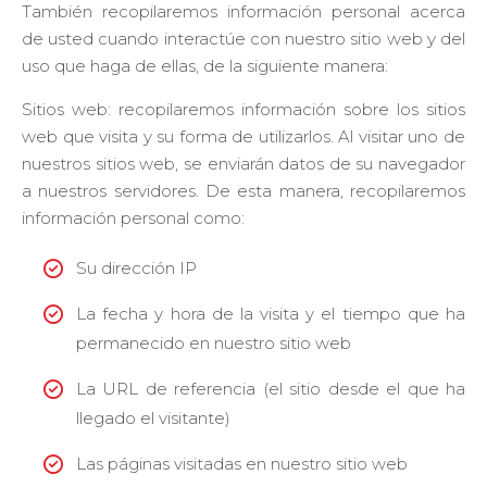
También recopilaremos información personal acerca
nuestro sitio
a tus
de usted cuando interactúe con nuestro sitio web y del
preferencias.
uso que haga de ellas, de la siguiente manera:
Sitios web: recopilaremos información sobre los sitios
Marketing
web que visita y su forma de utilizarlos. Al visitar uno de
Con estas
nuestros sitios web, se enviarán datos de su navegador
cookies te
a nuestros servidores. De esta manera, recopilaremos
mostramos
mensajes
información personal como:
de
productos
Su dirección IP
que te
pueden
La fecha y hora de la visita y el tiempo que ha
interesar
según tu
permanecido en nuestro sitio web
historial de
navegación.
La URL de referencia (el sitio desde el que ha
llegado el visitante)
Facebook
Ads y
Google
Las páginas visitadas en nuestro sitio web
Ads: