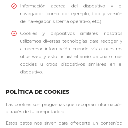
Identifica
Información acerca del dispositivo y el
desde que
navegador (como por ejemplo, tipo y versión
dispositivo
nos
del navegador, sistema operativo, etc.).
navegas.
Para
Cookies y dispositivos similares: nosotros
mostrarte
utilizamos diversas tecnologías para recoger y
avisos que
te
almacenar información cuando visita nuestros
interesen.
sitios web, y esto incluirá el envío de una o más
cookies u otros dispositivos similares en el
dispositivo.
POLÍTICA DE COOKIES
Las cookies son programas que recopilan información
a través de tu computadora.
Estos datos nos sirven para ofrecerte un contenido