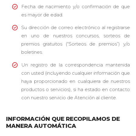
Fecha de nacimiento y/o confirmación de que
Experiencia
es mayor de edad.
Estas
cookies nos
Su dirección de correo electrónico al registrarse
permiten
en uno de nuestros concursos, sorteos de
conocer un
poco mejor
premios gratuitos (“Sorteos de premios”) y/o
tus intereses.
boletines.
Gracias a
ellas,
Un registro de la correspondencia mantenida
podemos
ajustar y
con usted (incluyendo cualquier información que
optimizar el
haya proporcionado en cualquiera de nuestros
sitio web.
productos o servicios), si ha estado en contacto
Google
con nuestro servicio de Atención al cliente.
Optimize:
Recoge
información
de uso y
INFORMACIÓN QUE RECOPILAMOS DE
detalles del
MANERA AUTOMÁTICA
navegador.
Para ajustar