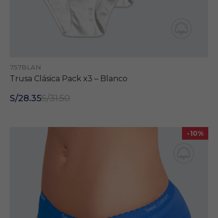
757BLAN
Trusa Clásica Pack x3 – Blanco
S/28.35
S/31.50
-10%