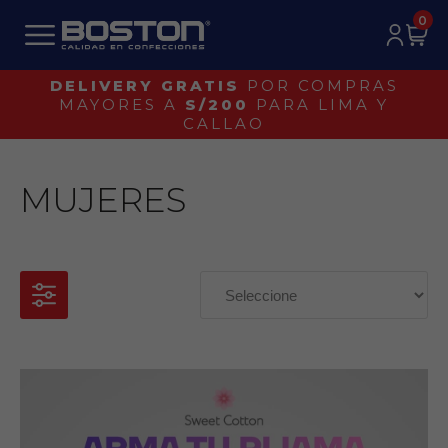
0
DELIVERY GRATIS
POR COMPRAS
MAYORES A
S/200
PARA LIMA Y
CALLAO
MUJERES