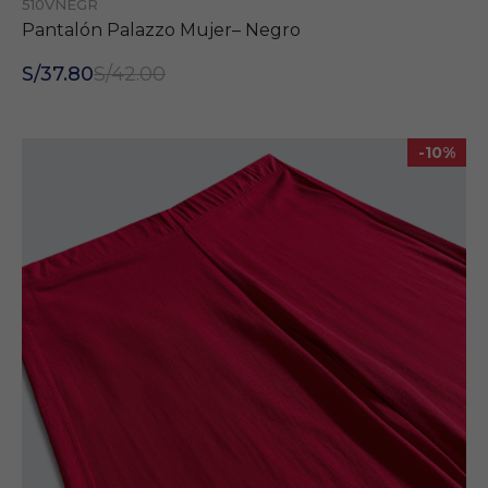
510VNEGR
Pantalón Palazzo Mujer– Negro
S/37.80
S/42.00
-10%