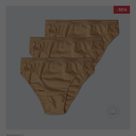
se ejecute con
normalidad. Si no
-10%
estas de acuerdo
con ellas,
lamentablemente
deberás dejar de
navegar en
nuestro sitio.
Cookies Propias:
Garantizan un
correcto
despliegue de
todos los
componentes del
sitio. Para que
todo funcione
correctamente.
Estadística
La importancia
de estas cookies
399BEIG