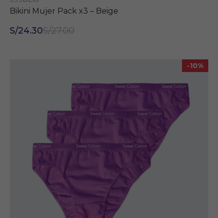
nos permite
Bikini Mujer Pack x3 – Beige
conocer el
comportamiento
cuantitativo de
S/24.30
S/27.00
cada visitante al
sitio web.
-10%
Google Analytics:
Esta herramienta
nos permite
identificar desde
que dispositivo
nos visitas, con
qué navegador,
desde qué
región, tu
actividad, como
también los
términos de
búsqueda que
usas.