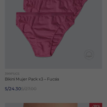
dispositivo
nos
navegas.
Para
mostrarte
avisos que
te
interesen.
399FUCS
Bikini Mujer Pack x3 – Fucsia
S/24.30
S/27.00
-10%