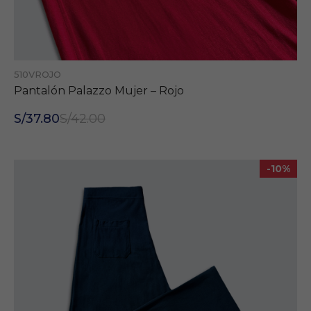
510VROJO
Pantalón Palazzo Mujer – Rojo
S/37.80
S/42.00
-10%