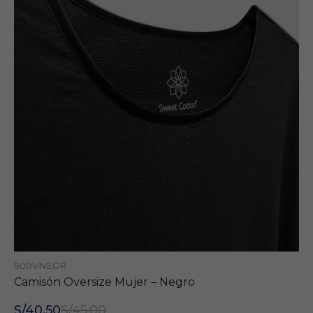
500VNEGR
Camisón Oversize Mujer – Negro
S/40.50
S/45.00