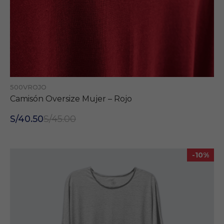
500VROJO
Camisón Oversize Mujer – Rojo
S/40.50
S/45.00
-10%