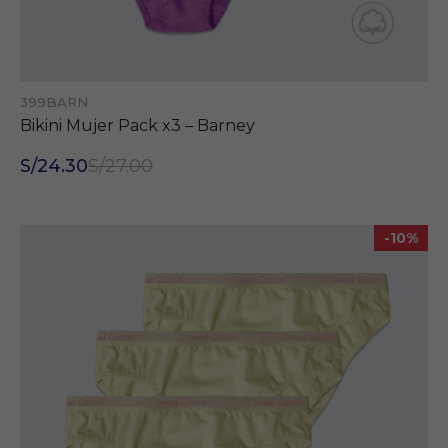
Experiencia
Estas
cookies nos
permiten
conocer un
poco mejor
399BARN
tus intereses.
Bikini Mujer Pack x3 – Barney
Gracias a
ellas,
S/24.30
S/27.00
podemos
ajustar y
optimizar el
sitio web.
-10%
Google
Optimize:
Recoge
información
de uso y
detalles del
navegador.
Para ajustar
nuestro sitio
a tus