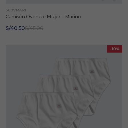
500VMARI
Camisón Oversize Mujer – Marino
S/40.50
S/45.00
-10%