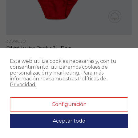
399ROJO
Bikini Mujer Pack x3 – Rojo
S/24.30
S/27.00
Esta web utiliza cookies necesarias y, con tu
consentimiento, utilizaremos cookies de
personalización y marketing. Para más
información revisa nuestras
Políticas de
-10%
Privacidad.
Configuración
Aceptar todo