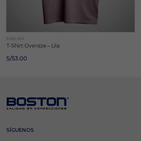
526LISU
T-Shirt Oversize – Lila
S/53.00
Necesarias
Estas cookies son
SÍGUENOS
importantes para
que el sitio web