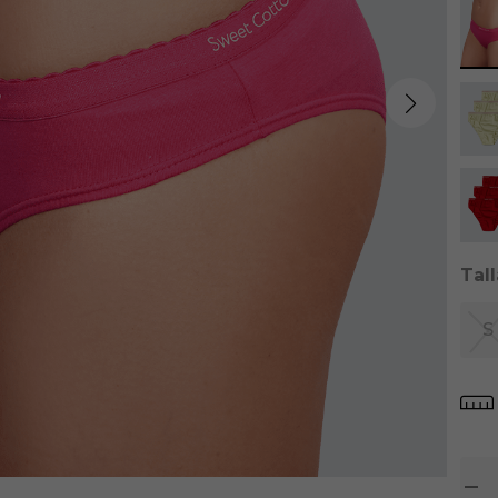
Tal
S