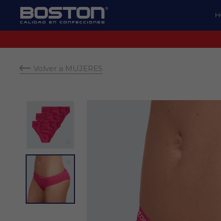
H
Volver a MUJERES