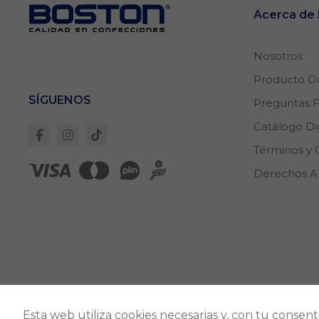
Acerca d
Nosotros
Producto Or
SÍGUENOS
Preguntas 
Catálogo Dig
Términos y 
Derechos 
Direcc
Esta web utiliza cookies necesarias y, con tu consen