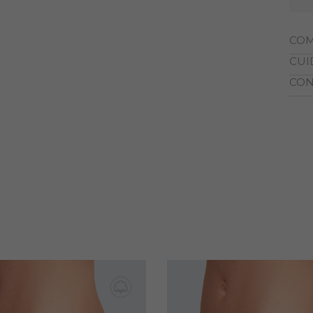
COM
CUI
100%
20% 
CON