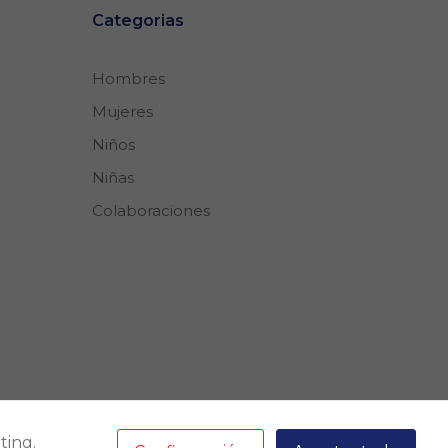
Categorias
Hombres
Mujeres
Niños
Niñas
Colaboraciones
ting.
Correo