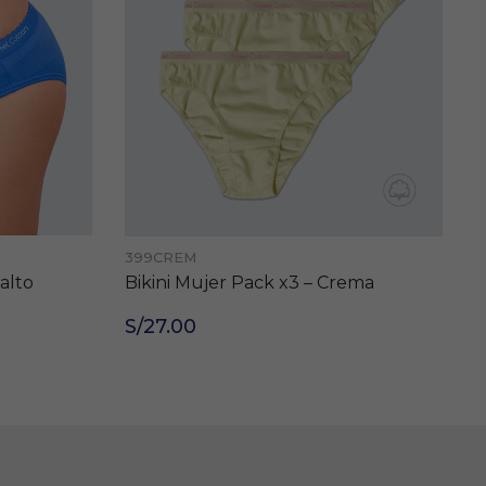
399CREM
3
alto
Bikini Mujer Pack x3 – Crema
B
S/27.00
S