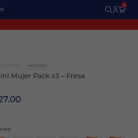
0
ES
 399FRES
MUJERES
ini Mujer Pack x3 – Fresa
27.00
ores: