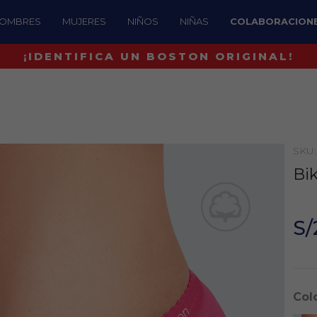
OMBRES
MUJERES
NIÑOS
NIÑAS
COLABORACION
¡IDENTIFICA UN BOSTON ORIGINAL!
SKU:
Bik
S/
Col