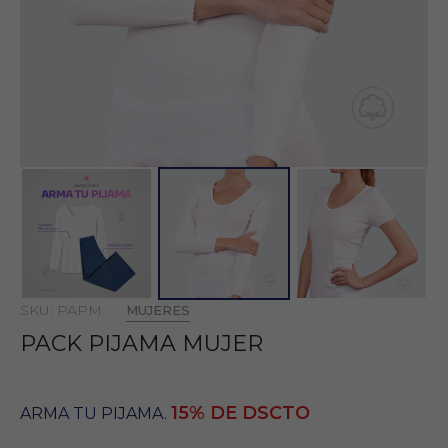
SKU: 315BLAN | CÓD: 315
Camiseta Manga Larga Mujer – Blanco
S
M
L
XL
S/ 24.50
SKU: PAPM
MUJERES
SKU: 325BLAN | CÓD: 325
PACK PIJAMA MUJER
Camiseta Manga Corta Mujer – Blanco
S
M
L
XL
15% DE DSCTO
ARMA TU PIJAMA.
S/ 20.00