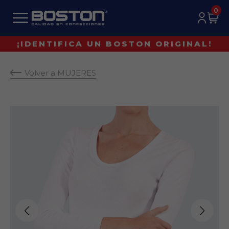
0
¡IDENTIFICA UN BOSTON ORIGINAL!
PACK PIJAMA MUJER
15%
dscto
Volver a MUJERES
Llevando minimo
3
productos diferentes
3
Faltan
productos
Para acceder al descuento
0
/ 9 productos seleccionados