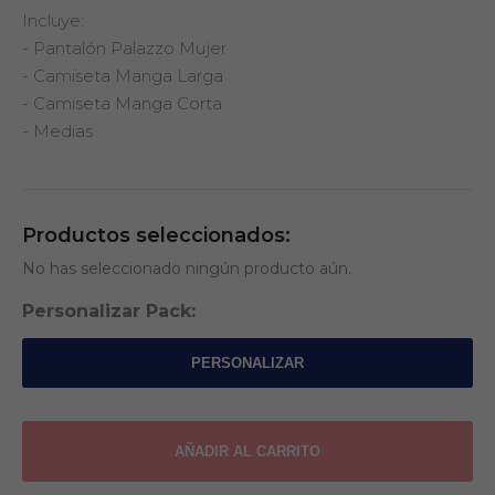
Incluye:
- Pantalón Palazzo Mujer
- Camiseta Manga Larga
- Camiseta Manga Corta
- Medias
SKU: 510VMARI | CÓD: 510V
Pantalón Palazzo Mujer – Marino
Productos seleccionados:
S
M
L
XL
No has seleccionado ningún producto aún.
S/ 42.00
Personalizar Pack:
PERSONALIZAR
AÑADIR AL CARRITO