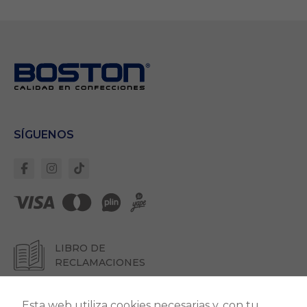
Necesarias
Estas cookies son
importantes para
que el sitio web
se ejecute con
normalidad. Si no
estas de acuerdo
con ellas,
SÍGUENOS
lamentablemente
deberás dejar de
navegar en
nuestro sitio.
Cookies Propias:
Garantizan un
correcto
despliegue de
LIBRO DE
todos los
RECLAMACIONES
componentes del
sitio. Para que
todo funcione
Esta web utiliza cookies necesarias y, con tu