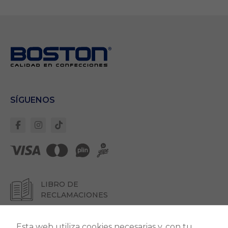
Necesarias
Estas cookies son
importantes para
que el sitio web
se ejecute con
normalidad. Si no
estas de acuerdo
con ellas,
SÍGUENOS
lamentablemente
deberás dejar de
navegar en
nuestro sitio.
Cookies Propias:
Garantizan un
correcto
despliegue de
LIBRO DE
todos los
RECLAMACIONES
componentes del
sitio. Para que
todo funcione
Esta web utiliza cookies necesarias y, con tu