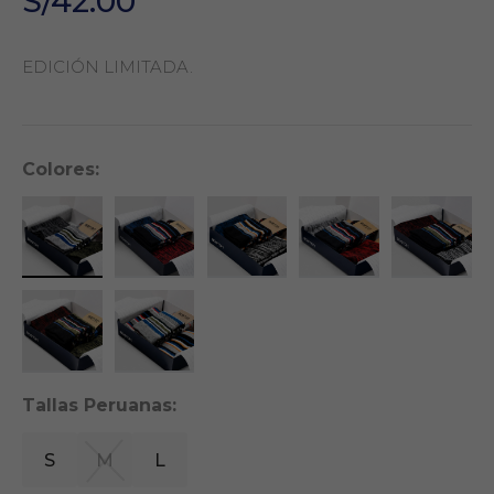
S/42.00
EDICIÓN LIMITADA.
Colores:
Tallas Peruanas:
S
M
L