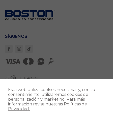
Necesarias
Estas cookies son
importantes para
que el sitio web
se ejecute con
normalidad. Si no
SÍGUENOS
estas de acuerdo
con ellas,
lamentablemente
deberás dejar de
navegar en
nuestro sitio.
Cookies Propias:
LIBRO DE
Garantizan un
correcto
RECLAMACIONES
despliegue de
todos los
componentes del
Esta web utiliza cookies necesarias y, con tu
sitio. Para que
consentimiento, utilizaremos cookies de
todo funcione
personalización y marketing. Para más
correctamente.
información revisa nuestras
Políticas de
Privacidad.
Dirección