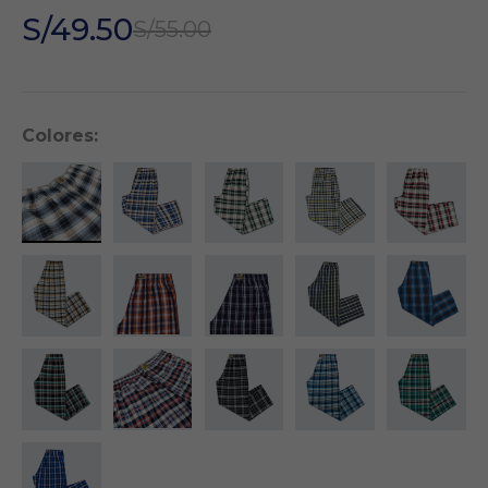
S/49.50
S/55.00
Colores: