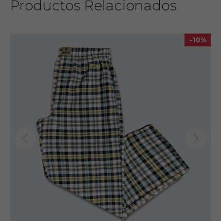
Productos Relacionados
No usar secadora
-10%