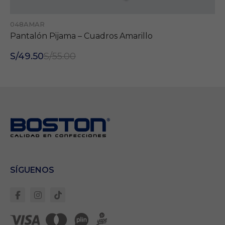
048AMAR
Pantalón Pijama – Cuadros Amarillo
S/49.50
S/55.00
Necesarias
Estas cookies son
importantes para
que el sitio web
se ejecute con
normalidad. Si no
estas de acuerdo
con ellas,
lamentablemente
deberás dejar de
navegar en
nuestro sitio.
SÍGUENOS
Cookies Propias:
Garantizan un
correcto
despliegue de
todos los