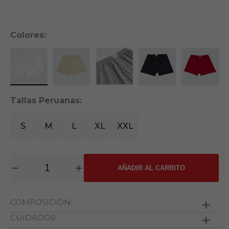
Colores:
Tallas Peruanas:
S
M
L
XL
XXL
AÑADIR AL CARRITO
COMPOSICIÓN:
CUIDADOS:
100% de algodón excepto colores jaspeado (70%