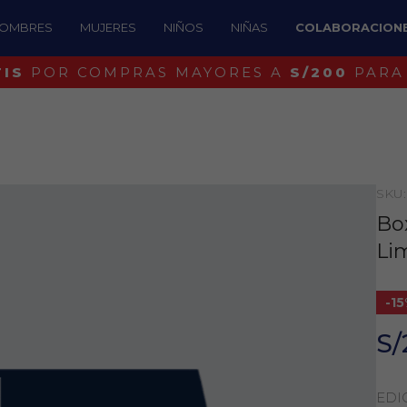
OMBRES
MUJERES
NIÑOS
NIÑAS
COLABORACION
¡IDENTIFICA UN BOSTON ORIGINAL!
SKU
Box
Li
-1
S/
EDI