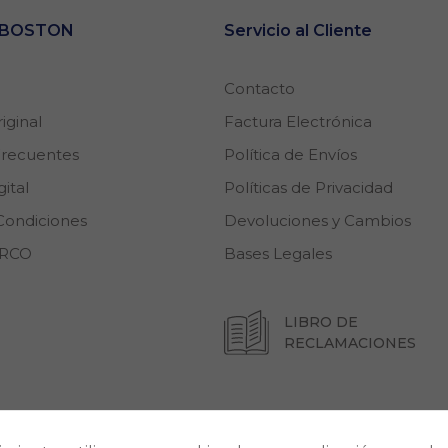
e BOSTON
Servicio al Cliente
Contacto
iginal
Factura Electrónica
Frecuentes
Política de Envíos
Necesarias
ital
Políticas de Privacidad
Estas cookies son
Condiciones
Devoluciones y Cambios
importantes para
que el sitio web
ARCO
Bases Legales
se ejecute con
normalidad. Si no
estas de acuerdo
con ellas,
LIBRO DE
lamentablemente
RECLAMACIONES
deberás dejar de
navegar en
nuestro sitio.
Cookies Propias:
ión