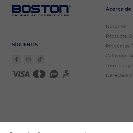
Acerca d
Nosotros
Producto Or
SÍGUENOS
Preguntas 
Catálogo Dig
Términos y 
Derechos 
Direcc