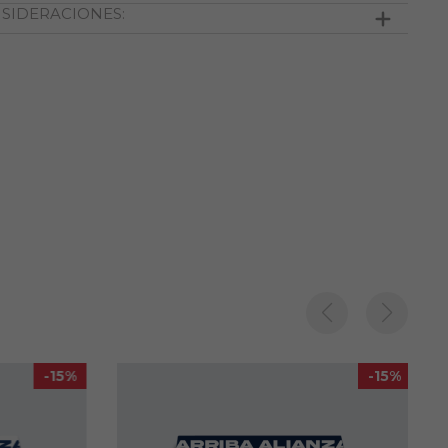
SIDERACIONES:
Temperatura máxima de lavado 30º
Las imágenes son referenciales.
No usar disolventes
La tonalidad del color de la prenda puede tener
No usar blanqueador
leves variaciones en comparación a la imagen.
No usar secadora
El modelo del elástico visible puede variar según las
combinaciones que se tengan disponibles.
-15%
-15%