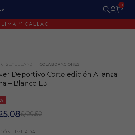
0
ES
: 642EALBLAN3
COLABORACIONES
er Deportivo Corto edición Alianza
ma – Blanco E3
5%
25.08
S/29.50
CIÓN LIMITADA.