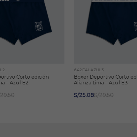
L2
642EALAZUL3
rtivo Corto edición
Boxer Deportivo Corto edi
ma – Azul E2
Alianza Lima – Azul E3
29.50
S/25.08
S/29.50