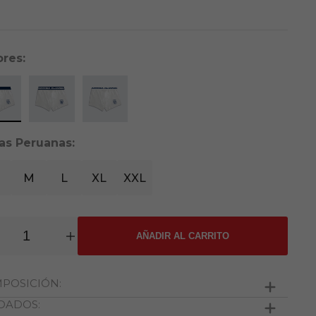
ores:
las Peruanas:
M
L
XL
XXL
AÑADIR AL CARRITO
POSICIÓN:
DADOS:
algodón 3% elastano