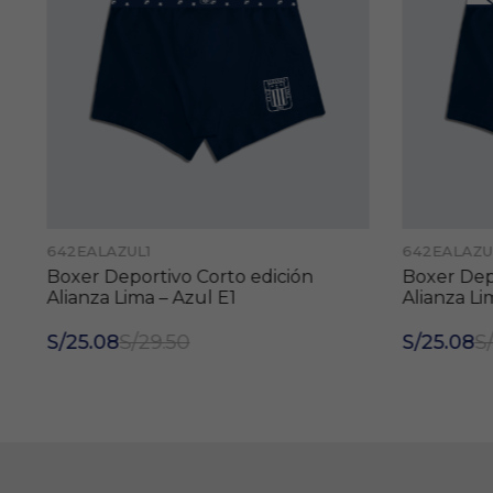
642EALAZUL1
642EALAZU
Boxer Deportivo Corto edición
Boxer Depo
Alianza Lima – Azul E1
Alianza Li
S/25.08
S/29.50
S/25.08
S/