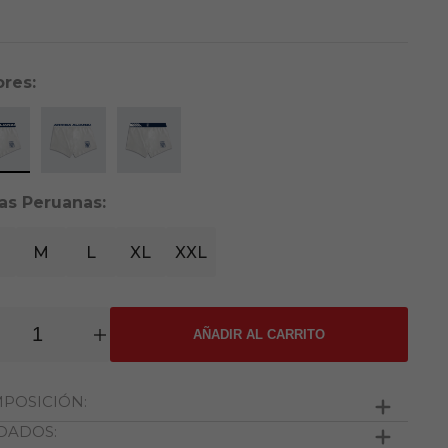
ores:
las Peruanas:
M
L
XL
XXL
AÑADIR AL CARRITO
POSICIÓN:
DADOS:
algodón 3% elastano