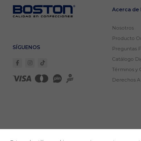
Acerca d
Nosotros
Producto Or
SÍGUENOS
Preguntas 
Catálogo Dig
Términos y 
Derechos 
Direcc