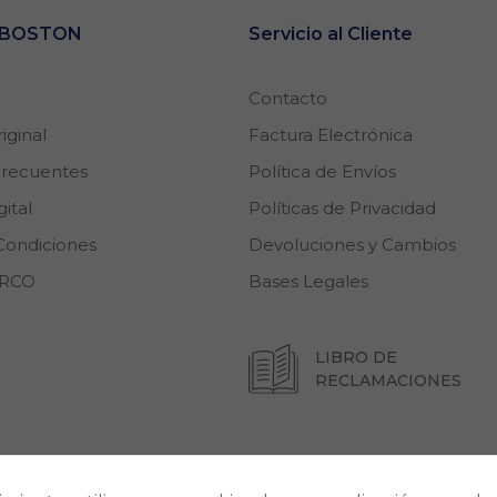
e BOSTON
Servicio al Cliente
Contacto
iginal
Factura Electrónica
Frecuentes
Política de Envíos
Necesarias
ital
Políticas de Privacidad
Estas cookies son
Condiciones
Devoluciones y Cambios
importantes para
que el sitio web
ARCO
Bases Legales
se ejecute con
normalidad. Si no
estas de acuerdo
con ellas,
LIBRO DE
lamentablemente
RECLAMACIONES
deberás dejar de
navegar en
nuestro sitio.
Cookies Propias:
ión