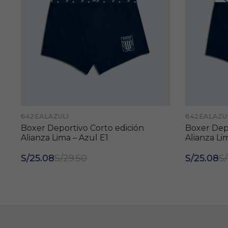
642EALAZUL1
642EALAZU
Boxer Deportivo Corto edición
Boxer Depo
Alianza Lima – Azul E1
Alianza Li
S/25.08
S/29.50
S/25.08
S/