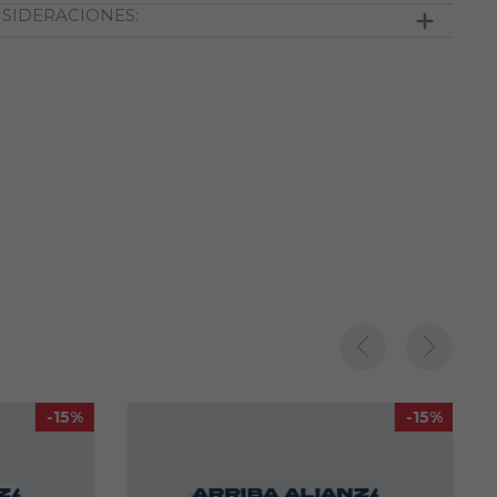
SIDERACIONES:
Temperatura máxima de lavado 30º
Las imágenes son referenciales.
No usar disolventes
La tonalidad del color de la prenda puede tener
No usar blanqueador
leves variaciones en comparación a la imagen.
No usar secadora
El modelo del elástico visible puede variar según las
combinaciones que se tengan disponibles.
-15%
-15%