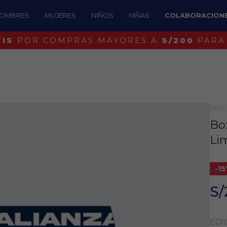
OMBRES
MUJERES
NIÑOS
NIÑAS
COLABORACION
¡IDENTIFICA UN BOSTON ORIGINAL!
SKU
Box
Li
-1
S/
EDI