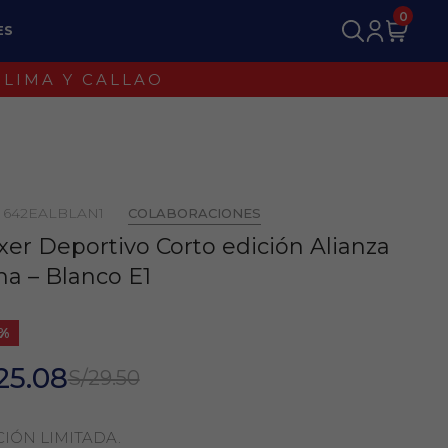
0
ES
: 642EALBLAN1
COLABORACIONES
er Deportivo Corto edición Alianza
ma – Blanco E1
5%
25.08
S/29.50
CIÓN LIMITADA.