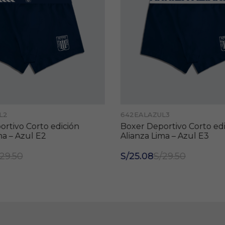
L2
642EALAZUL3
rtivo Corto edición
Boxer Deportivo Corto edi
ma – Azul E2
Alianza Lima – Azul E3
29.50
S/25.08
S/29.50