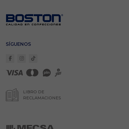
Necesarias
Estas cookies son
importantes para
SÍGUENOS
que el sitio web
se ejecute con
normalidad. Si no
estas de acuerdo
con ellas,
lamentablemente
deberás dejar de
navegar en
nuestro sitio.
LIBRO DE
RECLAMACIONES
Cookies Propias:
Garantizan un
correcto
despliegue de
todos los
componentes del