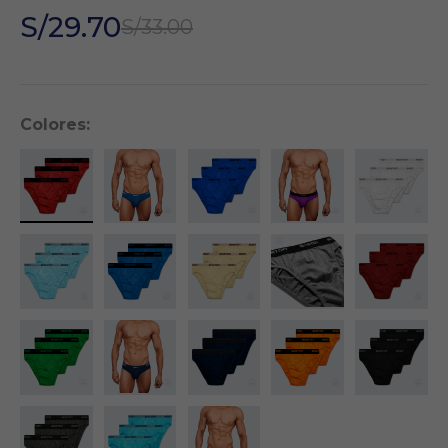
S/29.70
S/33.00
Colores: