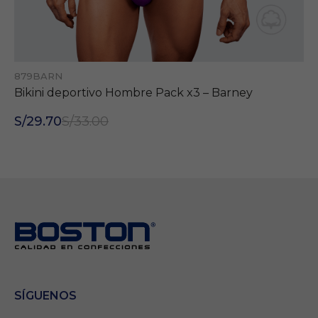
879BARN
Bikini deportivo Hombre Pack x3 – Barney
S/29.70
S/33.00
Necesarias
Estas cookies son
importantes para
que el sitio web
se ejecute con
normalidad. Si no
estas de acuerdo
con ellas,
lamentablemente
deberás dejar de
SÍGUENOS
navegar en
nuestro sitio.