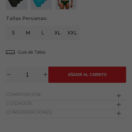
Tallas Peruanas:
S
M
L
XL
XXL
Guía de Tallas
AÑADIR AL CARRITO
COMPOSICIÓN:
CUIDADOS:
100% algodón menos colores jaspeados 70% algodón
y 30% poliester.
CONSIDERACIONES:
Temperatura máxima de lavado 40º
Las imágenes son referenciales.
Usar disolventes determinados