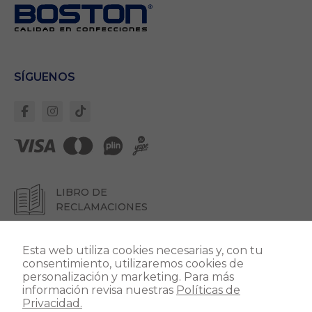
Necesarias
Estas cookies son
importantes para
que el sitio web
se ejecute con
normalidad. Si no
SÍGUENOS
estas de acuerdo
con ellas,
lamentablemente
deberás dejar de
navegar en
nuestro sitio.
Cookies Propias:
Garantizan un
LIBRO DE
correcto
RECLAMACIONES
despliegue de
todos los
componentes del
Esta web utiliza cookies necesarias y, con tu
sitio. Para que
consentimiento, utilizaremos cookies de
todo funcione
personalización y marketing. Para más
correctamente.
información revisa nuestras
Políticas de
Privacidad.
Dirección