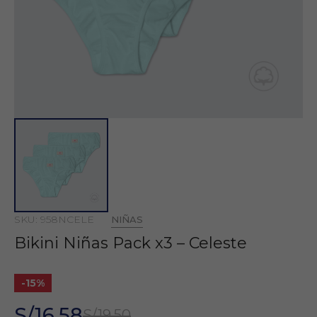
SKU: 958NCELE
NIÑAS
Bikini Niñas Pack x3 – Celeste
-15%
S/16.58
S/19.50