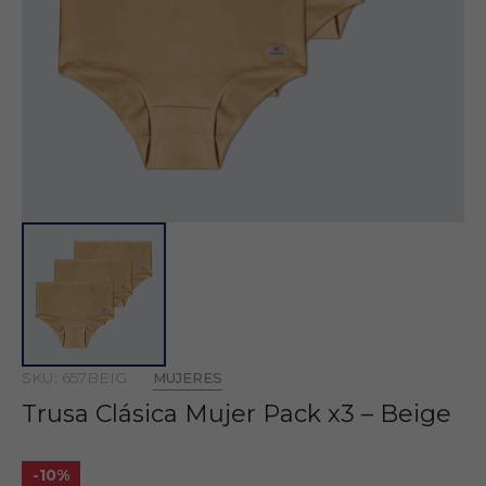
SKU: 657BEIG
MUJERES
Trusa Clásica Mujer Pack x3 – Beige
-10%
S/36.45
S/40.50