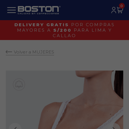
0
DELIVERY GRATIS
POR COMPRAS
MAYORES A
S/200
PARA LIMA Y
CALLAO
Volver a MUJERES