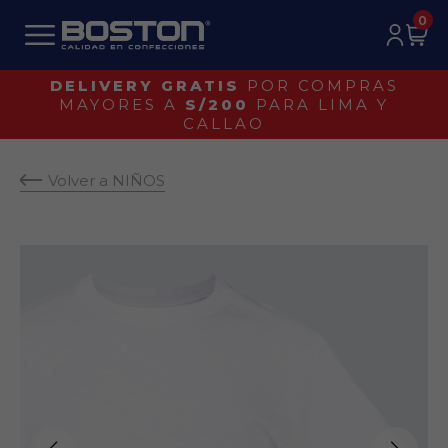
0
DELIVERY GRATIS
POR COMPRAS
MAYORES A
S/200
PARA LIMA Y
CALLAO
Volver a NIÑOS