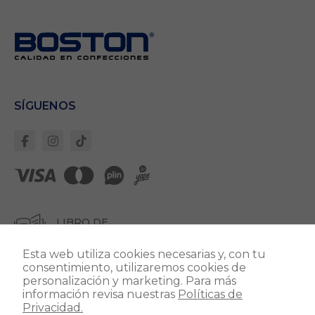
Necesarias
Estas cookies son
importantes para
que el sitio web
se ejecute con
normalidad. Si no
SÍGUENOS
estas de acuerdo
con ellas,
lamentablemente
deberás dejar de
navegar en
nuestro sitio.
Cookies Propias:
Garantizan un
LIBRO DE
correcto
RECLAMACIONES
despliegue de
todos los
componentes del
Esta web utiliza cookies necesarias y, con tu
sitio. Para que
consentimiento, utilizaremos cookies de
todo funcione
personalización y marketing. Para más
correctamente.
información revisa nuestras
Políticas de
Privacidad.