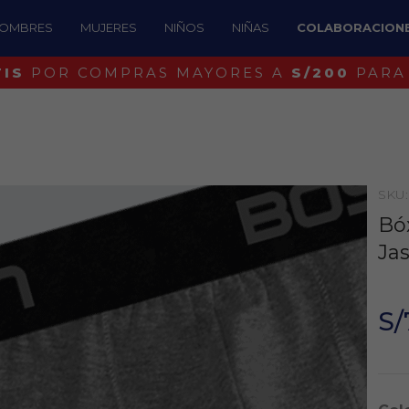
OMBRES
MUJERES
NIÑOS
NIÑAS
COLABORACION
¡IDENTIFICA UN BOSTON ORIGINAL!
SKU:
Bóx
Ja
S/