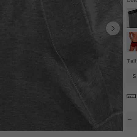
Col
Tal
S