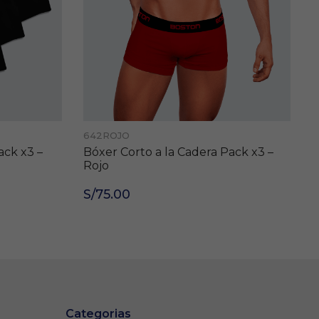
642ROJO
6
ack x3 –
Bóxer Corto a la Cadera Pack x3 –
B
Rojo
R
S/75.00
S
Categorias