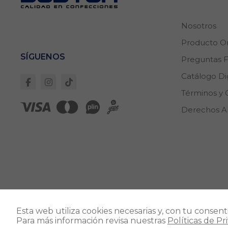
Nosotros
Producto Or
SÍGUENOS
Preguntas 
Catálogo Dig
Términos y 
Derechos 
Direcc
Esta web utiliza cookies necesarias y, con tu consen
Avenid
Para más información revisa nuestras
Políticas de Pr
Cerca