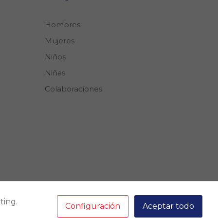
Hombres
Mujeres
Niños
Niñas
Colaboraciones
ting.
Correo
Configuración
Aceptar todo
ventas@boston.com.pe