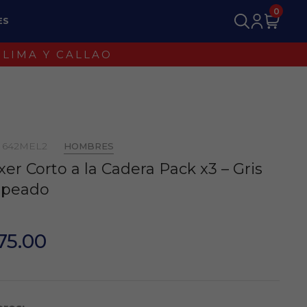
0
ES
 642MEL2
HOMBRES
er Corto a la Cadera Pack x3 – Gris
speado
75.00