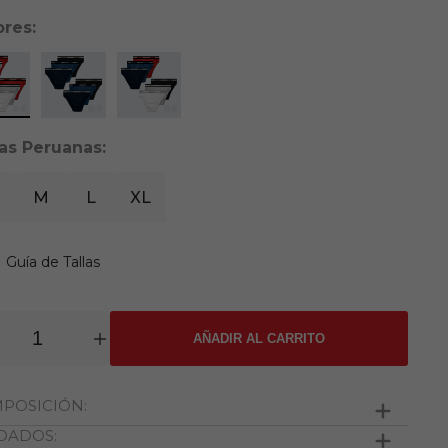
ores:
las Peruanas:
M
L
XL
Guía de Tallas
AÑADIR AL CARRITO
POSICIÓN:
DADOS:
algodón y 50% viscosa.