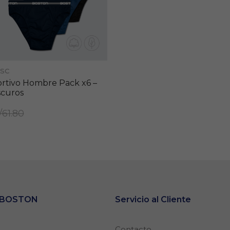
SC
ortivo Hombre Pack x6 –
scuros
/61.80
e BOSTON
Servicio al Cliente
Contacto