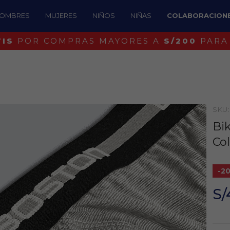
OMBRES
MUJERES
NIÑOS
NIÑAS
COLABORACION
¡IDENTIFICA UN BOSTON ORIGINAL!
SKU
Bi
Col
-2
S/