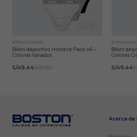
879VPACKVAR
879VPACKO
Bikini deportivo Hombre Pack x6 –
Bikini dep
Colores Variados
Colores O
S/49.44
S/61.80
S/49.44
S
Acerca d
Nosotros