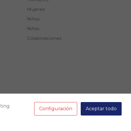
Mujeres
Niños
Niñas
Colaboraciones
ting.
Correo
Configuración
Aceptar todo
ventas@boston.com.pe