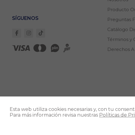
Producto Or
SÍGUENOS
Preguntas 
Catálogo Dig
Términos y 
Derechos 
Direcc
Esta web utiliza cookies necesarias y, con tu consen
Avenid
Para más información revisa nuestras
Políticas de Pr
Cerca