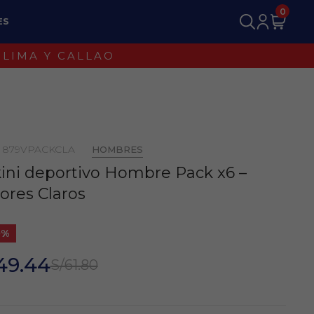
0
ES
: 879VPACKCLA
HOMBRES
kini deportivo Hombre Pack x6 –
ores Claros
0%
49.44
S/61.80