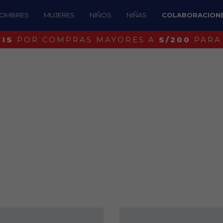
OMBRES
MUJERES
NIÑOS
NIÑAS
COLABORACION
¡IDENTIFICA UN BOSTON ORIGINAL!